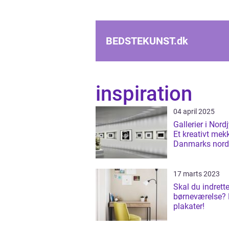
BEDSTEKUNST.
dk
inspiration
04 april 2025
Gallerier i Nord
Et kreativt mekk
Danmarks nord
landsdel
17 marts 2023
Skal du indrette
børneværelse?
plakater!