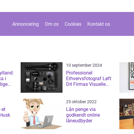
Annoncering
Om os
Cookies
Kontakt os
10 september 2024
jylland:
Professionel
a i
Erhvervsfotograf Løft
lige
Dit Firmas Visuelle
Profil
25 oktober 2022
 et
Lån penge via
 Husk
godkendt online
låneudbyder