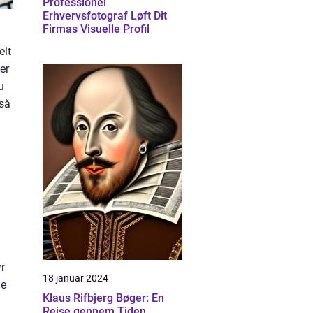
Professionel
Erhvervsfotograf Løft Dit
Firmas Visuelle Profil
elt
er
u
gså
yr
18 januar 2024
ne
Klaus Rifbjerg Bøger: En
Rejse gennem Tiden