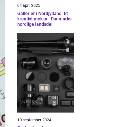
04 april 2025
Gallerier i Nordjylland: Et
kreativt mekka i Danmarks
nordlige landsdel
10 september 2024