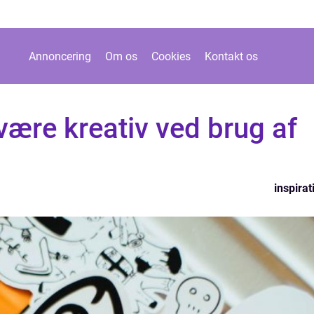
Annoncering
Om os
Cookies
Kontakt os
ære kreativ ved brug af
inspirat