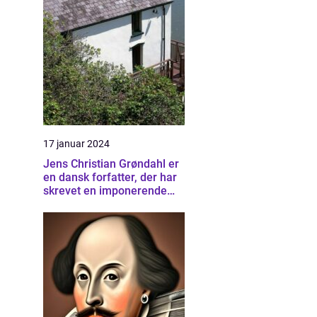
17 januar 2024
Jens Christian Grøndahl er
en dansk forfatter, der har
skrevet en imponerende
samling af bøger siden sin
debut i 1985