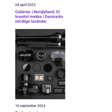
04 april 2025
Gallerier i Nordjylland: Et
kreativt mekka i Danmarks
nordlige landsdel
10 september 2024