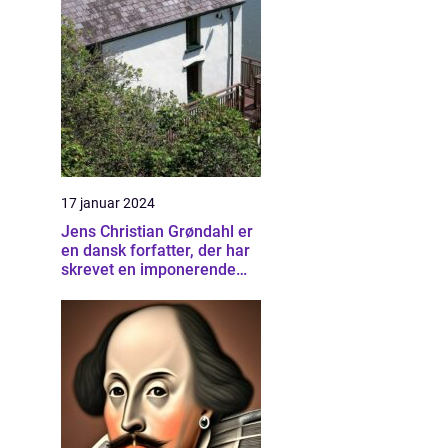
17 januar 2024
Jens Christian Grøndahl er
en dansk forfatter, der har
skrevet en imponerende
samling af bøger siden sin
debut i 1985