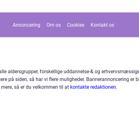
Annoncering
Om os
Cookies
Kontakt os
 alle aldersgrupper, forskellige uddannelse-& og erhvervsmæssig
re på siden, så har vi flere muligheder. Bannerannoncering er b
e mere, så er du velkommen til at
kontakte redaktionen
.