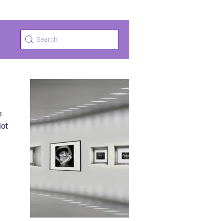
e
lot