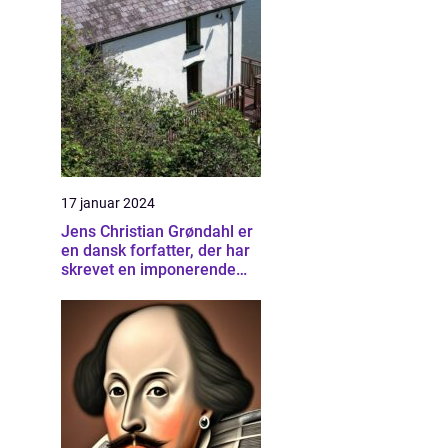
17 januar 2024
Jens Christian Grøndahl er
en dansk forfatter, der har
skrevet en imponerende
samling af bøger siden sin
debut i 1985