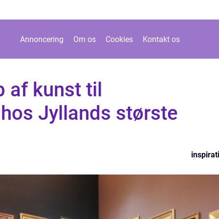
Annoncering
Om os
Cookies
Kontakt os
 af kunst til
hos Jyllands største
inspirat