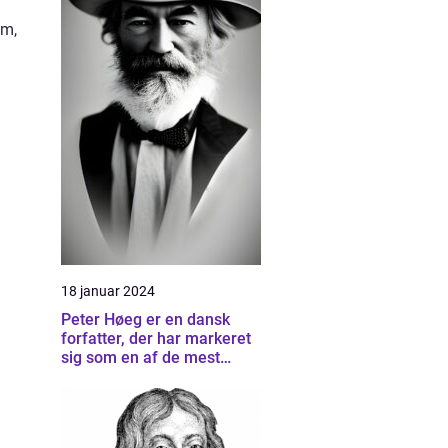
om,
18 januar 2024
Peter Høeg er en dansk
forfatter, der har markeret
sig som en af de mest
betydningsfulde forfattere
inden for dansk litteratur