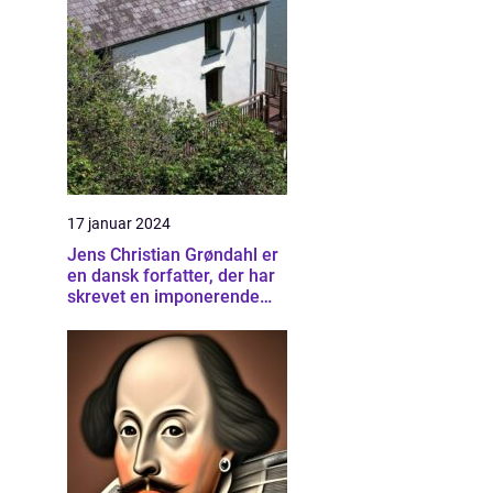
17 januar 2024
Jens Christian Grøndahl er
en dansk forfatter, der har
skrevet en imponerende
samling af bøger siden sin
debut i 1985