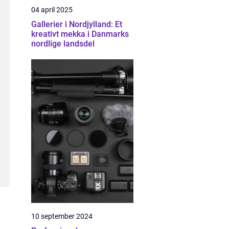
04 april 2025
Gallerier i Nordjylland: Et
kreativt mekka i Danmarks
nordlige landsdel
10 september 2024