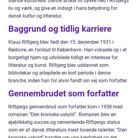
største kunstnere. Denne artikel vil dykke ned i Rifbjergs
liv og værk, og give en indsigt i hans betydning for
dansk kultur og litteratur.
Baggrund og tidlig karriere
Klaus Rifbjerg blev født den 15. december 1931 i
Rødovre, en forstad til København. Han voksede op i et
borgerligt hjem og udviklede tidligt en interesse for
litteratur og kunst. Rifbjerg blev uddannet som
bibliotekar og arbejdede en kort periode i denne
branche, inden han for alvor fandt sin vej som forfatter.
Gennembrudet som forfatter
Rifbjergs gennembrud som forfatter kom i 1958 med
romanen “Den kroniske uskyld”. Romanen blev en
øjeblikkelig succes og cementerede Rifbjergs status
som en af dansk litteraturs mest lovende talenter. “Den
kroniske uskyld” handler om ung kærlighed og det