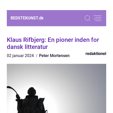
BEDSTEKUNST.
dk
Klaus Rifbjerg: En pioner inden for
dansk litteratur
redaktionel
02 januar 2024
Peter Mortensen