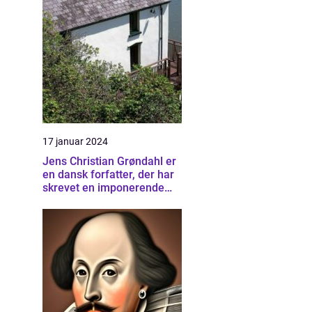
17 januar 2024
Jens Christian Grøndahl er
en dansk forfatter, der har
skrevet en imponerende
samling af bøger siden sin
debut i 1985