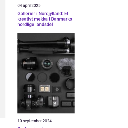
04 april 2025
Gallerier i Nordjylland: Et
kreativt mekka i Danmarks
nordlige landsdel
10 september 2024