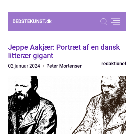
BEDSTEKUNST.
dk
Jeppe Aakjær: Portræt af en dansk
litterær gigant
redaktionel
02 januar 2024
Peter Mortensen