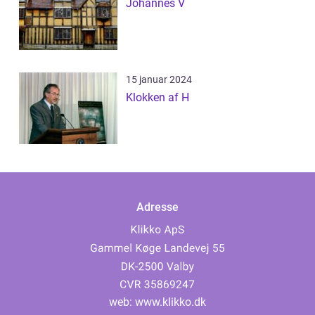
Johannes V
15 januar 2024
Klokken af H
Adresse
web:
www.klikko.dk