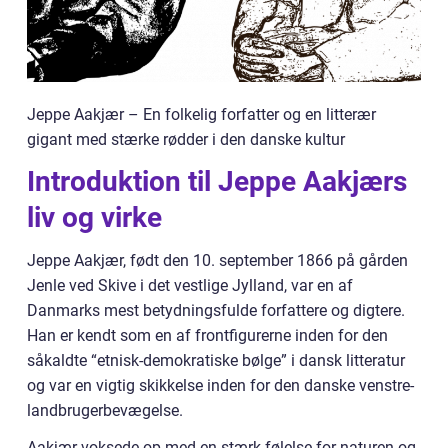
Jeppe Aakjær – En folkelig forfatter og en litterær
gigant med stærke rødder i den danske kultur
Introduktion til Jeppe Aakjærs
liv og virke
Jeppe Aakjær, født den 10. september 1866 på gården
Jenle ved Skive i det vestlige Jylland, var en af
Danmarks mest betydningsfulde forfattere og digtere.
Han er kendt som en af frontfigurerne inden for den
såkaldte “etnisk-demokratiske bølge” i dansk litteratur
og var en vigtig skikkelse inden for den danske venstre-
landbrugerbevægelse.
Aakjær voksede op med en stærk følelse for naturen og