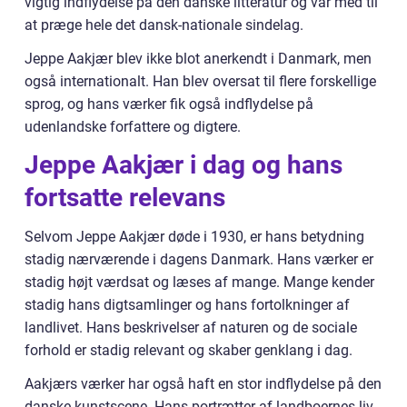
vigtig indflydelse på den danske litteratur og var med til
at præge hele det dansk-nationale sindelag.
Jeppe Aakjær blev ikke blot anerkendt i Danmark, men
også internationalt. Han blev oversat til flere forskellige
sprog, og hans værker fik også indflydelse på
udenlandske forfattere og digtere.
Jeppe Aakjær i dag og hans
fortsatte relevans
Selvom Jeppe Aakjær døde i 1930, er hans betydning
stadig nærværende i dagens Danmark. Hans værker er
stadig højt værdsat og læses af mange. Mange kender
stadig hans digtsamlinger og hans fortolkninger af
landlivet. Hans beskrivelser af naturen og de sociale
forhold er stadig relevant og skaber genklang i dag.
Aakjærs værker har også haft en stor indflydelse på den
danske kunstscene. Hans portrætter af landboernes liv