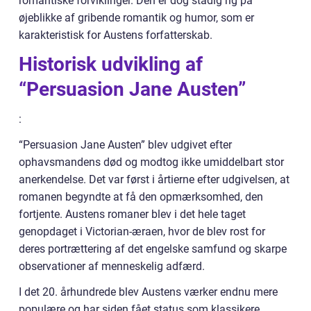
romantiske forviklinger. Den er dog stadig rig på
øjeblikke af gribende romantik og humor, som er
karakteristisk for Austens forfatterskab.
Historisk udvikling af
“Persuasion Jane Austen”
:
“Persuasion Jane Austen” blev udgivet efter
ophavsmandens død og modtog ikke umiddelbart stor
anerkendelse. Det var først i årtierne efter udgivelsen, at
romanen begyndte at få den opmærksomhed, den
fortjente. Austens romaner blev i det hele taget
genopdaget i Victorian-æraen, hvor de blev rost for
deres portrættering af det engelske samfund og skarpe
observationer af menneskelig adfærd.
I det 20. århundrede blev Austens værker endnu mere
populære og har siden fået status som klassikere.