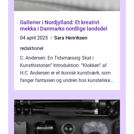
Gallerier i Nordjylland: Et kreativt
mekka i Danmarks nordlige landsdel
04 april 2025
Sara Henriksen
redaktionel
C. Andersen: En Tidsmæssig Skat i
Kunsthistorien” Introduktion: “Klokken” af
H.C. Andersen er et ikonisk kunstværk, som
fanger fantasien og undren hos kunstelskere
og samlere verden ...