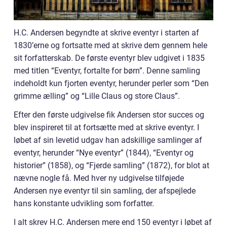
H.C. Andersen begyndte at skrive eventyr i starten af
1830’erne og fortsatte med at skrive dem gennem hele
sit forfatterskab. De første eventyr blev udgivet i 1835
med titlen “Eventyr, fortalte for børn”. Denne samling
indeholdt kun fjorten eventyr, herunder perler som “Den
grimme ælling” og “Lille Claus og store Claus”.
Efter den første udgivelse fik Andersen stor succes og
blev inspireret til at fortsætte med at skrive eventyr. I
løbet af sin levetid udgav han adskillige samlinger af
eventyr, herunder “Nye eventyr” (1844), “Eventyr og
historier” (1858), og “Fjerde samling” (1872), for blot at
nævne nogle få. Med hver ny udgivelse tilføjede
Andersen nye eventyr til sin samling, der afspejlede
hans konstante udvikling som forfatter.
I alt skrev H.C. Andersen mere end 150 eventyr i løbet af