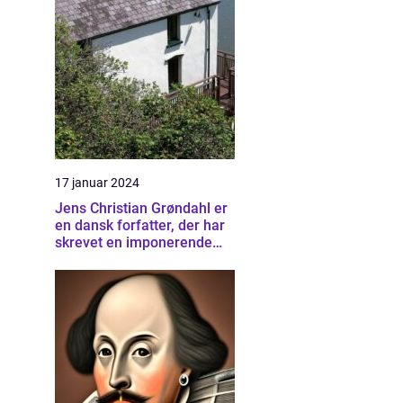
17 januar 2024
Jens Christian Grøndahl er
en dansk forfatter, der har
skrevet en imponerende
samling af bøger siden sin
debut i 1985