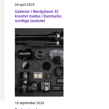
04 april 2025
Gallerier i Nordjylland: Et
kreativt mekka i Danmarks
nordlige landsdel
10 september 2024