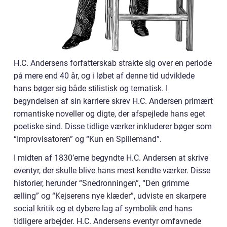
H.C. Andersens forfatterskab strakte sig over en periode
på mere end 40 år, og i løbet af denne tid udviklede
hans bøger sig både stilistisk og tematisk. I
begyndelsen af sin karriere skrev H.C. Andersen primært
romantiske noveller og digte, der afspejlede hans eget
poetiske sind. Disse tidlige værker inkluderer bøger som
“Improvisatoren” og “Kun en Spillemand”.
I midten af 1830’erne begyndte H.C. Andersen at skrive
eventyr, der skulle blive hans mest kendte værker. Disse
historier, herunder “Snedronningen”, “Den grimme
ælling” og “Kejserens nye klæder”, udviste en skarpere
social kritik og et dybere lag af symbolik end hans
tidligere arbejder. H.C. Andersens eventyr omfavnede