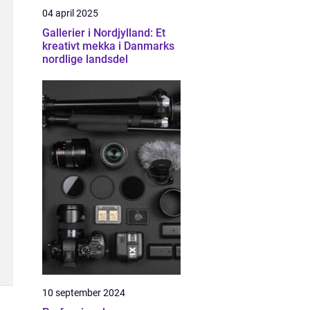
04 april 2025
Gallerier i Nordjylland: Et
kreativt mekka i Danmarks
nordlige landsdel
10 september 2024