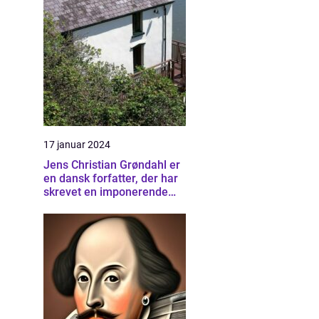
17 januar 2024
Jens Christian Grøndahl er
en dansk forfatter, der har
skrevet en imponerende
samling af bøger siden sin
debut i 1985