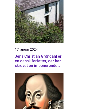
17 januar 2024
Jens Christian Grøndahl er
en dansk forfatter, der har
skrevet en imponerende
samling af bøger siden sin
debut i 1985