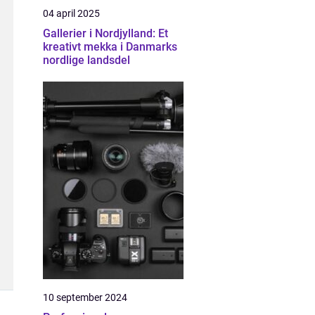
04 april 2025
Gallerier i Nordjylland: Et
kreativt mekka i Danmarks
nordlige landsdel
10 september 2024