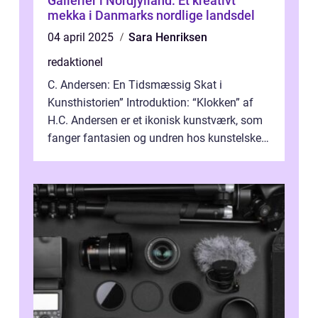
Gallerier i Nordjylland: Et kreativt
mekka i Danmarks nordlige landsdel
04 april 2025
Sara Henriksen
redaktionel
C. Andersen: En Tidsmæssig Skat i
Kunsthistorien” Introduktion: “Klokken” af
H.C. Andersen er et ikonisk kunstværk, som
fanger fantasien og undren hos kunstelskere
og samlere verden ...