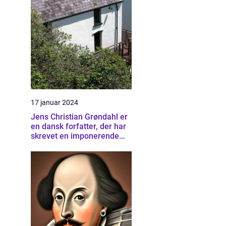
17 januar 2024
Jens Christian Grøndahl er
en dansk forfatter, der har
skrevet en imponerende
samling af bøger siden sin
debut i 1985