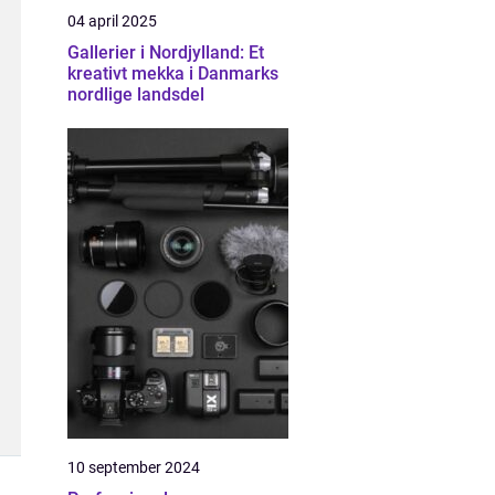
04 april 2025
Gallerier i Nordjylland: Et
kreativt mekka i Danmarks
nordlige landsdel
10 september 2024