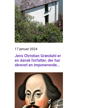
17 januar 2024
Jens Christian Grøndahl er
en dansk forfatter, der har
skrevet en imponerende
samling af bøger siden sin
debut i 1985