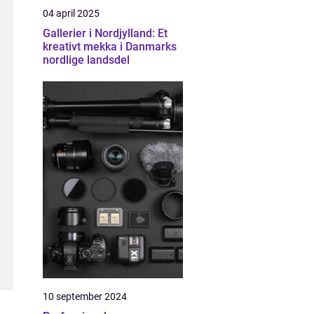
04 april 2025
Gallerier i Nordjylland: Et
kreativt mekka i Danmarks
nordlige landsdel
10 september 2024