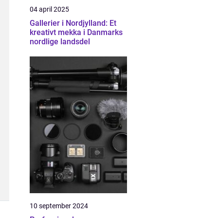
04 april 2025
Gallerier i Nordjylland: Et
kreativt mekka i Danmarks
nordlige landsdel
10 september 2024