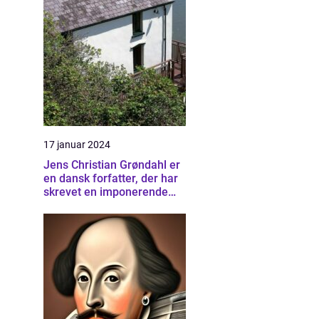
17 januar 2024
Jens Christian Grøndahl er
en dansk forfatter, der har
skrevet en imponerende
samling af bøger siden sin
debut i 1985