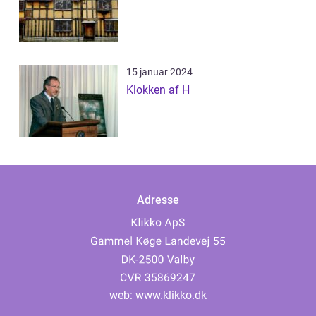
15 januar 2024
Klokken af H
Adresse
web:
www.klikko.dk