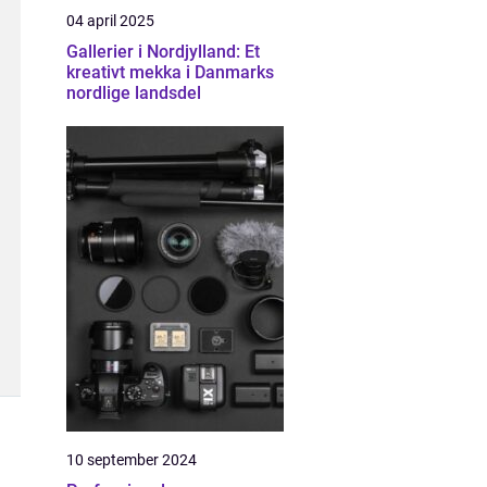
04 april 2025
Gallerier i Nordjylland: Et
kreativt mekka i Danmarks
nordlige landsdel
10 september 2024