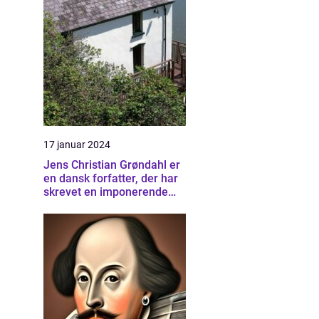
17 januar 2024
Jens Christian Grøndahl er
en dansk forfatter, der har
skrevet en imponerende
samling af bøger siden sin
debut i 1985