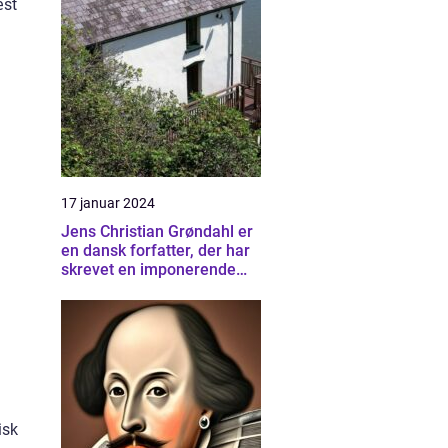
æst
17 januar 2024
Jens Christian Grøndahl er
en dansk forfatter, der har
skrevet en imponerende
samling af bøger siden sin
debut i 1985
isk