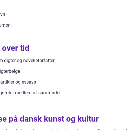
avn
humor
 over tid
m digter og novelleforfatter
digterbølge
artikler og essays
ingsfuldt medlem af samfundet
lse på dansk kunst og kultur