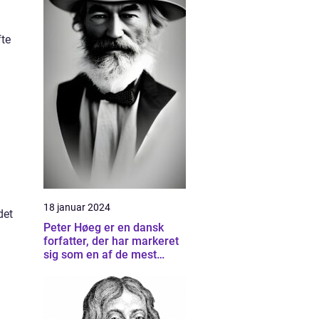
fte
g
18 januar 2024
det
Peter Høeg er en dansk
forfatter, der har markeret
sig som en af de mest
betydningsfulde forfattere
inden for dansk litteratur