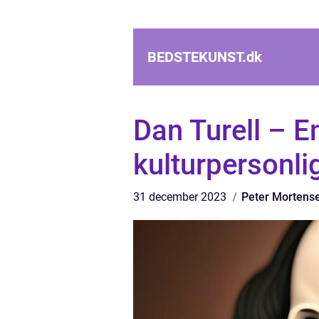
BEDSTEKUNST.
dk
Dan Turell – E
kulturpersonli
31 december 2023
Peter Mortens