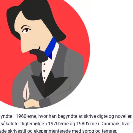
yndte i 1960’erne, hvor han begyndte at skrive digte og noveller.
n såkaldte ‘digterbølge’ i 1970’erne og 1980’erne i Danmark, hvor
ede skrivestil og eksperimenterede med sprog og temaer.