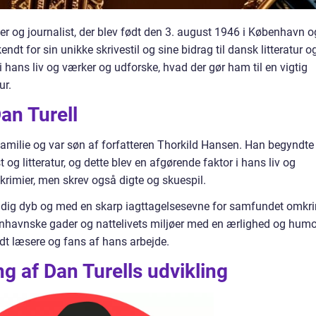
gter og journalist, der blev født den 3. august 1946 i København o
dt for sin unikke skrivestil og sine bidrag til dansk litteratur o
d i hans liv og værker og udforske, hvad der gør ham til en vigtig
ur.
an Turell
erfamilie og var søn af forfatteren Thorkild Hansen. Han begyndte
st og litteratur, og dette blev en afgørende faktor i hans liv og
 krimier, men skrev også digte og skuespil.
mtidig dyb og med en skarp iagttagelsesevne for samfundet omkr
enhavnske gader og nattelivets miljøer med en ærlighed og humo
ndt læsere og fans af hans arbejde.
 af Dan Turells udvikling