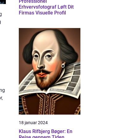
Professionel
Erhvervsfotograf Løft Dit
Firmas Visuelle Profil
g
g
ing
r,
18 januar 2024
Klaus Rifbjerg Bøger: En
Rejse gennem Tiden