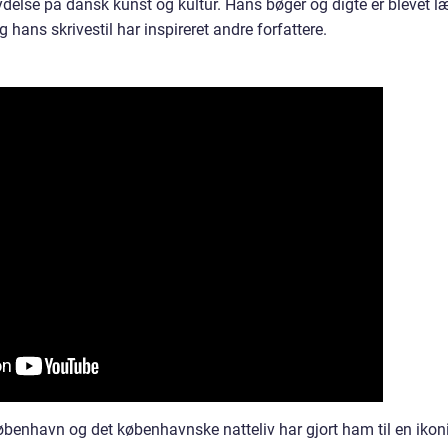
lydelse på dansk kunst og kultur. Hans bøger og digte er blevet l
hans skrivestil har inspireret andre forfattere.
i København og det københavnske natteliv har gjort ham til en ikon