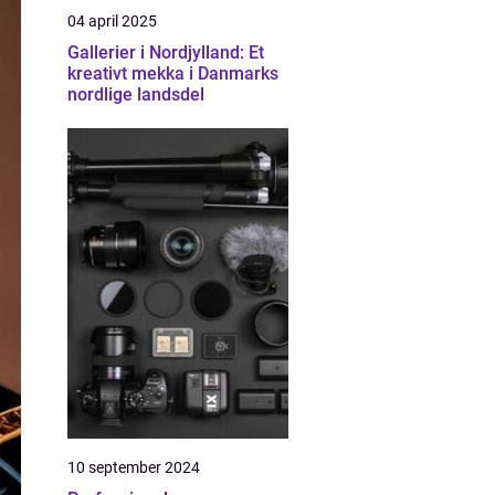
04 april 2025
Gallerier i Nordjylland: Et
kreativt mekka i Danmarks
nordlige landsdel
10 september 2024