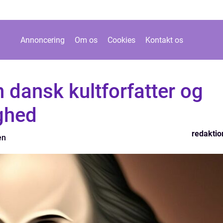
Annoncering
Om os
Cookies
Kontakt os
n dansk kultforfatter og
ghed
redaktio
en